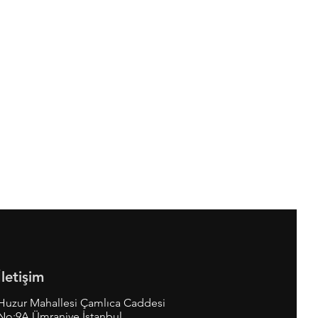
İletişim
Huzur Mahallesi Çamlıca Caddesi
No:9A Ümraniye İstanbul