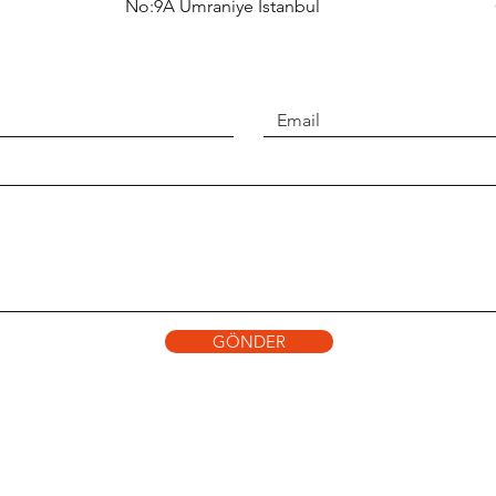
No:9A Ümraniye İstanbul
GÖNDER